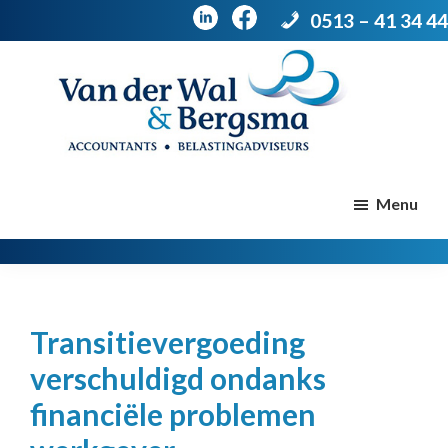
0513 – 41 34 44
Door
Spring
naar
naar
de
de
Van
Accountants
der
hoofd
voettekst
|
Menu
Wal
Belastingadviseurs
&
Bergsma
inhoud
Transitievergoeding
verschuldigd ondanks
financiële problemen