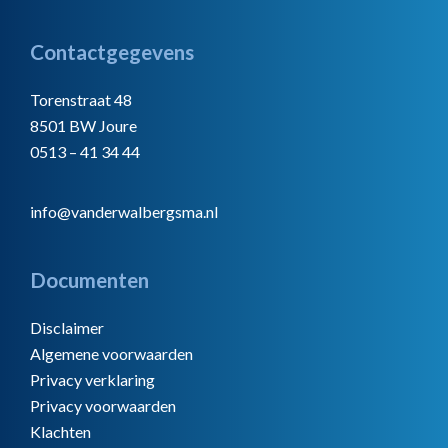
Footer
Contactgegevens
Torenstraat 48
8501 BW Joure
0513 – 41 34 44
info@vanderwalbergsma.nl
Documenten
Disclaimer
Algemene voorwaarden
Privacy verklaring
Privacy voorwaarden
Klachten