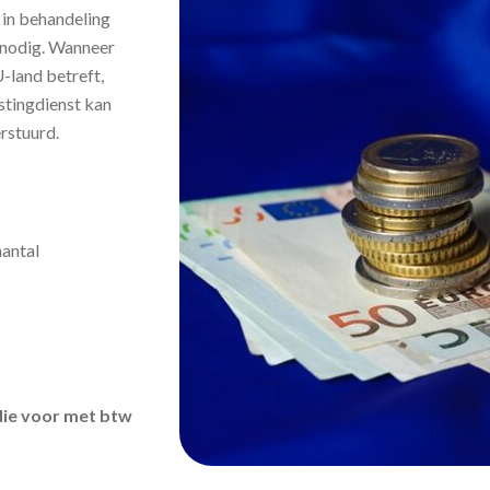
 in behandeling
 nodig. Wanneer
-land betreft,
tingdienst kan
rstuurd.
aantal
die voor met btw