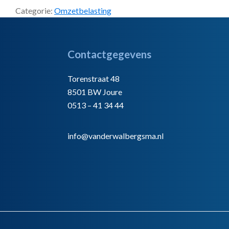
Categorie:
Omzetbelasting
Footer
Contactgegevens
Torenstraat 48
8501 BW Joure
0513 – 41 34 44
info@vanderwalbergsma.nl