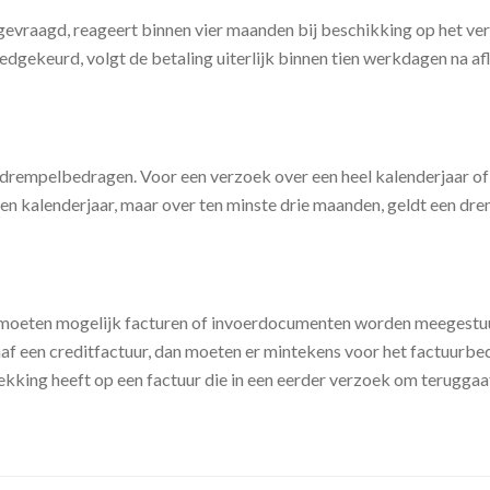
evraagd, reageert binnen vier maanden bij beschikking op het ver
gekeurd, volgt de betaling uiterlijk binnen tien werkdagen na afl
rempelbedragen. Voor een verzoek over een heel kalenderjaar of h
n kalenderjaar, maar over ten minste drie maanden, geldt een dr
moeten mogelijk facturen of invoerdocumenten worden meegestuurd
af een creditfactuur, dan moeten er mintekens voor het factuurb
trekking heeft op een factuur die in een eerder verzoek om terug