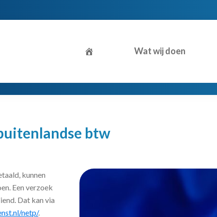
Wat wij doen
buitenlandse btw
etaald, kunnen
oen. Een verzoek
end. Dat kan via
nst.nl/netp/
.