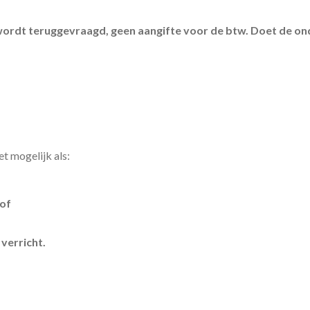
ordt teruggevraagd, geen aangifte voor de btw. Doet de ond
t mogelijk als:
 of
verricht.