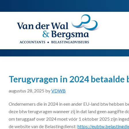
Spring
Door
Spring
naar
naar
naar
de
de
de
Van
Accountants
der
hoofdnavigatie
hoofd
voettekst
|
Wal
Belastingadviseurs
&
Bergsma
inhoud
Terugvragen in 2024 betaalde 
augustus 28, 2025
by
VDWB
Ondernemers die in 2024 in een ander EU-land btw hebben b
deze btw terugvragen wanneer zij in dat land geen aangifte d
om teruggaaf over 2024 moet vóór 1 oktober 2025 zijn ingedi
de website van de Belastingdienst:
https://eubtw.belastingdie