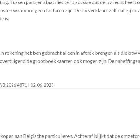
g. Tussen partijen staat niet ter discussie dat de bv recht heeft 
sten waarvoor geen facturen zijn. De bv verklaart zelf dat zij d
e is.
n rekening hebben gebracht alleen in aftrek brengen als die btw
oe overtuigend de grootboekkaarten ook mogen zijn. De naheffings
BZWB:2026:4871 | 02-06-2026
kopen aan Belgische particulieren. Achteraf blijkt dat de omzet