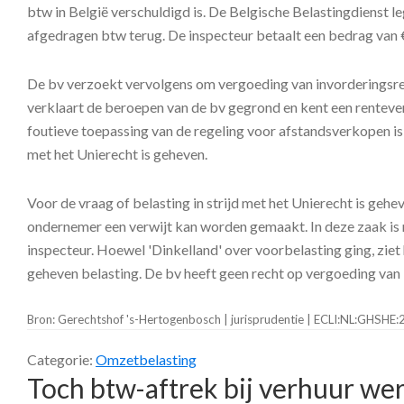
btw in België verschuldigd is. De Belgische Belastingdienst l
afgedragen btw terug. De inspecteur betaalt een bedrag van €
De bv verzoekt vervolgens om vergoeding van invorderingsrent
verklaart de beroepen van de bv gegrond en kent een renteverg
foutieve toepassing van de regeling voor afstandsverkopen is 
met het Unierecht is geheven.
Voor de vraag of belasting in strijd met het Unierecht is geheve
ondernemer een verwijt kan worden gemaakt. In deze zaak is n
inspecteur. Hoewel 'Dinkelland' over voorbelasting ging, zie
geheven belasting. De bv heeft geen recht op vergoeding van 
Bron: Gerechtshof 's-Hertogenbosch | jurisprudentie | ECLI:NL:GHSH
Categorie:
Omzetbelasting
Toch btw-aftrek bij verhuur we