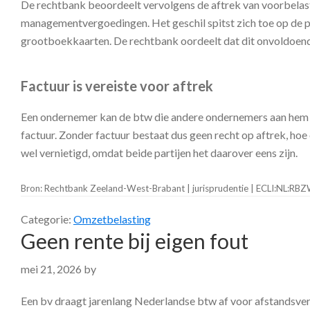
De rechtbank beoordeelt vervolgens de aftrek van voorbelastin
managementvergoedingen. Het geschil spitst zich toe op de po
grootboekkaarten. De rechtbank oordeelt dat dit onvoldoend
Factuur is vereiste voor aftrek
Een ondernemer kan de btw die andere ondernemers aan hem i
factuur. Zonder factuur bestaat dus geen recht op aftrek, h
wel vernietigd, omdat beide partijen het daarover eens zijn.
Bron: Rechtbank Zeeland-West-Brabant | jurisprudentie | ECLI:NL:R
Categorie:
Omzetbelasting
Geen rente bij eigen fout
mei 21, 2026
by
Een bv draagt jarenlang Nederlandse btw af voor afstandsver