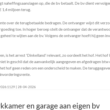
egt naheffingsaanslagen op, die de bv betaalt. De bv dient vervolge
 1,4 miljoen terug.
e over de terugbetaalde bedragen. De ontvanger wijst dit verzoek 
oeding toe. In hoger beroep stelt de ontvanger dat de verantwoord
geheel te wijten aan de bv. Volgens de ontvanger hoeft hij geen inv
n, is het arrest 'Dinkelland' relevant, zo oordeelt het hof. Het hof l
iet in geschil dat de aanvankelijk aangegeven en afgedragen btw ee
t het hof geen reden om een onderscheid te maken. De teruggegeven 
invorderingsrente.
E:2026:1129 | 28-04-2026
rkkamer en garage aan eigen bv