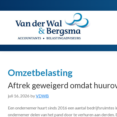
Spring
Door
Spring
naar
naar
naar
de
de
de
Van
Accountants
der
hoofdnavigatie
hoofd
voettekst
|
Wal
Belastingadviseurs
&
Bergsma
inhoud
Omzetbelasting
Aftrek geweigerd omdat huurov
juli 16, 2026
by
VDWB
Een ondernemer huurt sinds 2016 een aantal bedrijfsruimtes i
ondernemer delen van het pand door te verhuren aan derden.