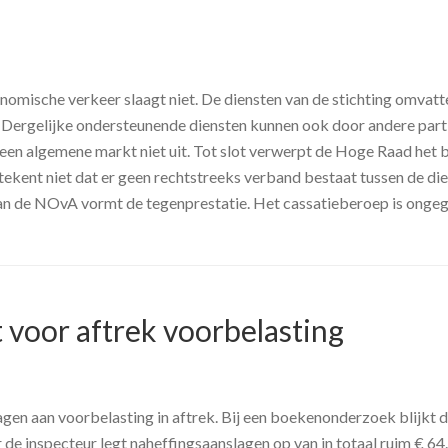
nomische verkeer slaagt niet. De diensten van de stichting omvatt
k. Dergelijke ondersteunende diensten kunnen ook door andere par
n een algemene markt niet uit. Tot slot verwerpt de Hoge Raad het 
ekent niet dat er geen rechtstreeks verband bestaat tussen de die
 van de NOvA vormt de tegenprestatie. Het cassatieberoep is onge
 voor aftrek voorbelasting
en aan voorbelasting in aftrek. Bij een boekenonderzoek blijkt da
de inspecteur legt naheffingsaanslagen op van in totaal ruim € 64