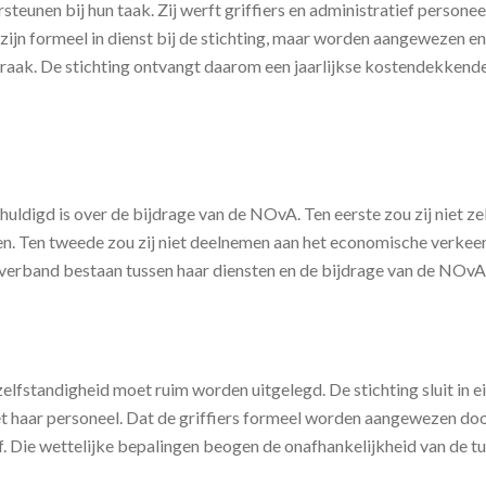
steunen bij hun taak. Zij werft griffiers en administratief persone
 zijn formeel in dienst bij de stichting, maar worden aangewezen en
raak. De stichting ontvangt daarom een jaarlijkse kostendekkende 
chuldigd is over de bijdrage van de NOvA. Ten eerste zou zij niet 
gen. Ten tweede zou zij niet deelnemen aan het economische verkeer
rband bestaan tussen haar diensten en de bijdrage van de NOvA, o
lfstandigheid moet ruim worden uitgelegd. De stichting sluit in e
haar personeel. Dat de griffiers formeel worden aangewezen door
af. Die wettelijke bepalingen beogen de onafhankelijkheid van de t