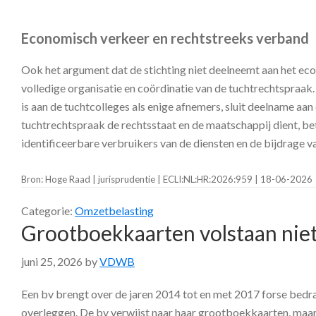
Economisch verkeer en rechtstreeks verband
Ook het argument dat de stichting niet deelneemt aan het eco
volledige organisatie en coördinatie van de tuchtrechtspraa
is aan de tuchtcolleges als enige afnemers, sluit deelname aa
tuchtrechtspraak de rechtsstaat en de maatschappij dient, bet
identificeerbare verbruikers van de diensten en de bijdrage
Bron: Hoge Raad | jurisprudentie | ECLI:NL:HR:2026:959 | 18-06-2026
Categorie:
Omzetbelasting
Grootboekkaarten volstaan niet
juni 25, 2026
by
VDWB
Een bv brengt over de jaren 2014 tot en met 2017 forse bedrag
overleggen. De bv verwijst naar haar grootboekkaarten, maar 