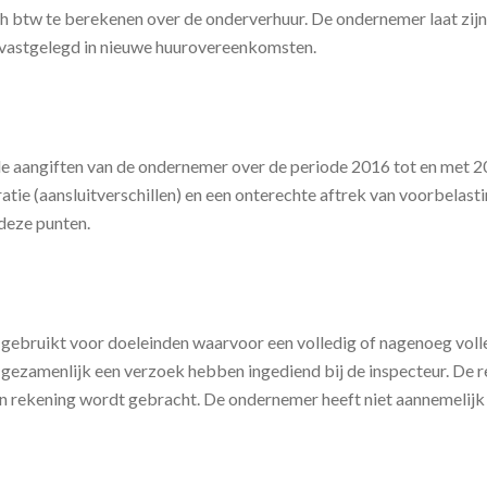
btw te berekenen over de onderverhuur. De ondernemer laat zijn o
 vastgelegd in nieuwe huurovereenkomsten.
de aangiften van de ondernemer over de periode 2016 tot en met 
ratie (aansluitverschillen) en een onterechte aftrek van voorbelast
deze punten.
t gebruikt voor doeleinden waarvoor een volledig of nagenoeg vol
f gezamenlijk een verzoek hebben ingediend bij de inspecteur. De
in rekening wordt gebracht. De ondernemer heeft niet aannemelij