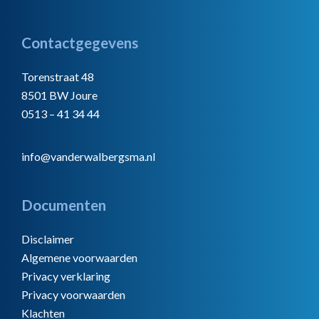
Footer
Contactgegevens
Torenstraat 48
8501 BW Joure
0513 – 41 34 44
info@vanderwalbergsma.nl
Documenten
Disclaimer
Algemene voorwaarden
Privacy verklaring
Privacy voorwaarden
Klachten