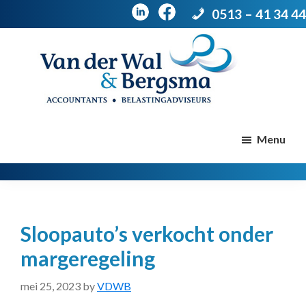
0513 – 41 34 44
Door
Spring
naar
naar
de
de
Van
Accountants
der
hoofd
voettekst
|
Menu
Wal
Belastingadviseurs
&
Bergsma
inhoud
Sloopauto’s verkocht onder
margeregeling
mei 25, 2023
by
VDWB