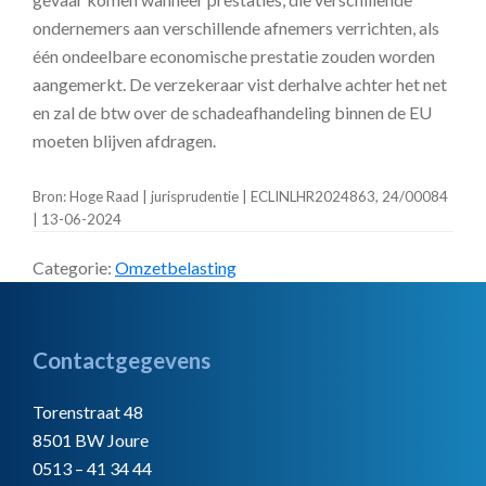
ondernemers aan verschillende afnemers verrichten, als
één ondeelbare economische prestatie zouden worden
aangemerkt. De verzekeraar vist derhalve achter het net
en zal de btw over de schadeafhandeling binnen de EU
moeten blijven afdragen.
Bron: Hoge Raad | jurisprudentie | ECLINLHR2024863, 24/00084
| 13-06-2024
Categorie:
Omzetbelasting
Footer
Contactgegevens
Torenstraat 48
8501 BW Joure
0513 – 41 34 44