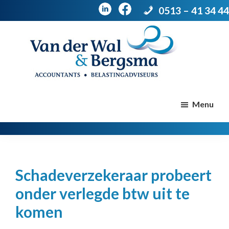
0513 – 41 34 44
Door
Spring
naar
naar
de
de
Van
Accountants
der
hoofd
voettekst
|
Menu
Wal
Belastingadviseurs
&
Bergsma
inhoud
Schadeverzekeraar probeert
onder verlegde btw uit te
komen