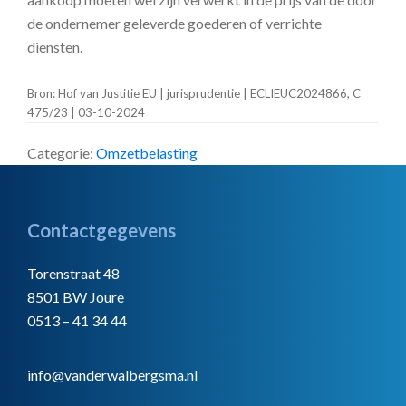
de ondernemer geleverde goederen of verrichte
diensten.
Bron: Hof van Justitie EU | jurisprudentie | ECLIEUC2024866, C
475/23 | 03-10-2024
Categorie:
Omzetbelasting
Footer
Contactgegevens
Torenstraat 48
8501 BW Joure
0513 – 41 34 44
info@vanderwalbergsma.nl