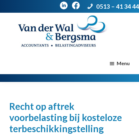
0513 – 41 34 44
Door
Spring
naar
naar
de
de
Van
Accountants
der
hoofd
voettekst
|
Menu
Wal
Belastingadviseurs
&
Bergsma
inhoud
Recht op aftrek
voorbelasting bij kosteloze
terbeschikkingstelling