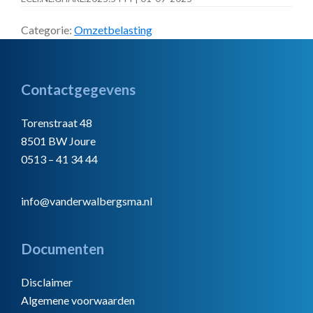
Categorie:
Omzetbelasting
Footer
Contactgegevens
Torenstraat 48
8501 BW Joure
0513 – 41 34 44
info@vanderwalbergsma.nl
Documenten
Disclaimer
Algemene voorwaarden