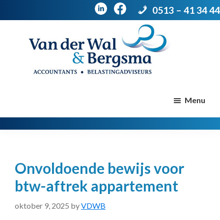
0513 – 41 34 44
Door
Spring
naar
naar
de
de
Van
Accountants
der
hoofd
voettekst
|
Menu
Wal
Belastingadviseurs
&
Bergsma
inhoud
Onvoldoende bewijs voor
btw-aftrek appartement
oktober 9, 2025
by
VDWB