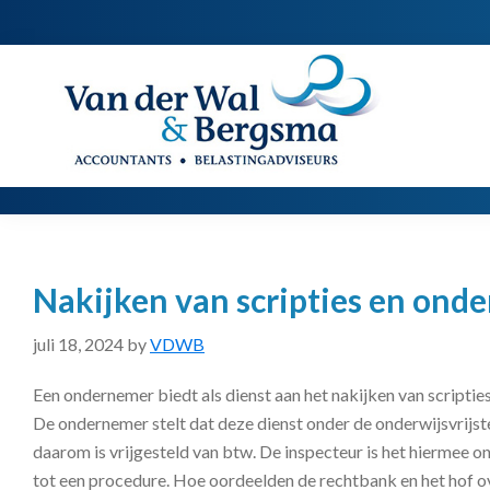
Spring
Door
Spring
naar
naar
naar
de
de
de
Van
Accountants
der
hoofdnavigatie
hoofd
voettekst
|
Wal
Belastingadviseurs
&
Bergsma
inhoud
Nakijken van scripties en onder
juli 18, 2024
by
VDWB
Een ondernemer biedt als dienst aan het nakijken van scriptie
De ondernemer stelt dat deze dienst onder de onderwijsvrijste
daarom is vrijgesteld van btw. De inspecteur is het hiermee o
tot een procedure. Hoe oordeelden de rechtbank en het hof o