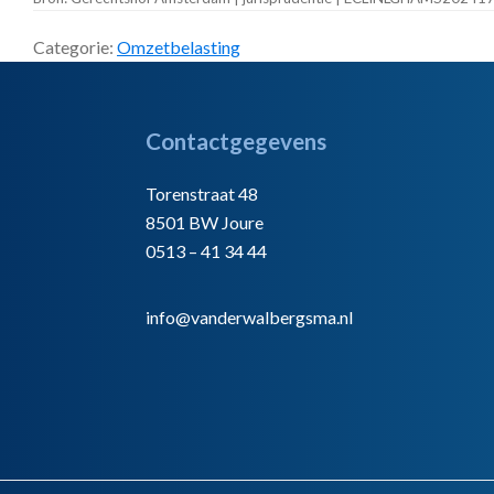
Categorie:
Omzetbelasting
Footer
Contactgegevens
Torenstraat 48
8501 BW Joure
0513 – 41 34 44
info@vanderwalbergsma.nl