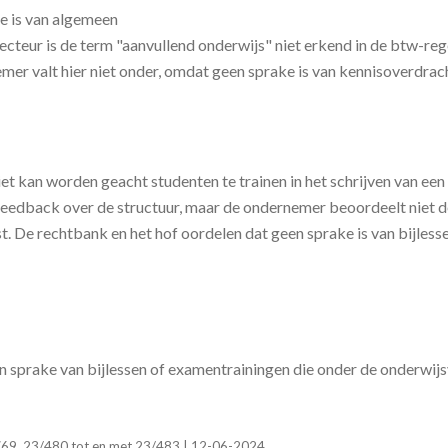
ke is van algemeen
ecteur is de term "aanvullend onderwijs" niet erkend in de btw-reg
mer valt hier niet onder, omdat geen sprake is van kennisoverdrach
t kan worden geacht studenten te trainen in het schrijven van een
g feedback over de structuur, maar de ondernemer beoordeelt niet 
t. De rechtbank en het hof oordelen dat geen sprake is van bijlesse
geen sprake van bijlessen of examentrainingen die onder de onderwijs
69, 23/480 tot en met 23/483 | 12-06-2024