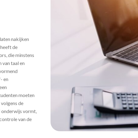
laten nakijken
 heeft de
rs, die minstens
 van taal en
n vormend
- en
 een
studenten moeten
t volgens de
 onderwijs vormt,
 controle van de