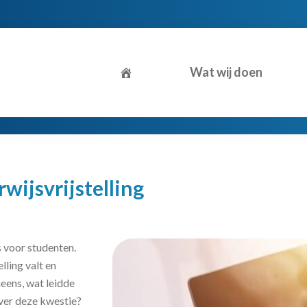
Wat wij doen
wijsvrijstelling
s voor studenten.
lling valt en
neens, wat leidde
ver deze kwestie?