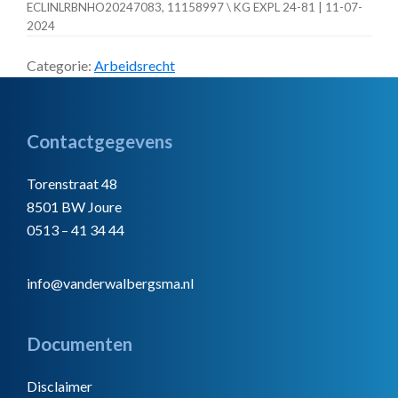
ECLINLRBNHO20247083, 11158997 \ KG EXPL 24-81 | 11-07-
2024
Categorie:
Arbeidsrecht
Footer
Contactgegevens
Torenstraat 48
8501 BW Joure
0513 – 41 34 44
info@vanderwalbergsma.nl
Documenten
Disclaimer