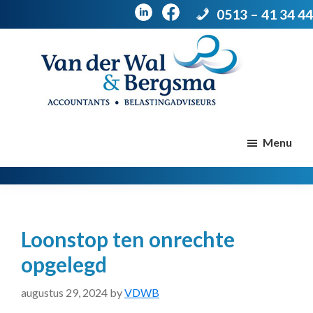
0513 – 41 34 44
Door
Spring
naar
naar
de
de
Van
Accountants
der
hoofd
voettekst
|
Menu
Wal
Belastingadviseurs
&
Bergsma
inhoud
Loonstop ten onrechte
opgelegd
augustus 29, 2024
by
VDWB