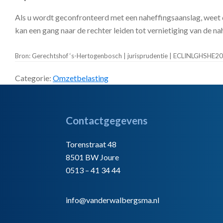
Als u wordt geconfronteerd met een naheffingsaanslag, weet 
kan een gang naar de rechter leiden tot vernietiging van de 
Bron: Gerechtshof ‘s-Hertogenbosch | jurisprudentie | ECLINLGHSHE
Categorie:
Omzetbelasting
Footer
Contactgegevens
Torenstraat 48
8501 BW Joure
0513 – 41 34 44
info@vanderwalbergsma.nl