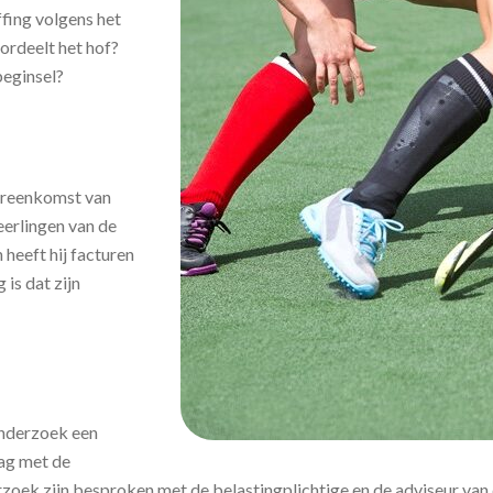
ffing volgens het
ordeelt het hof?
beginsel?
vereenkomst van
eerlingen van de
heeft hij facturen
is dat zijn
onderzoek een
lag met de
oek zijn besproken met de belastingplichtige en de adviseur van 