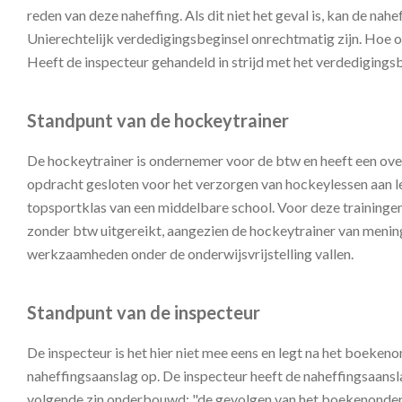
reden van deze naheffing. Als dit niet het geval is, kan de nahe
Unierechtelijk verdedigingsbeginsel onrechtmatig zijn. Hoe o
Heeft de inspecteur gehandeld in strijd met het verdedigings
Standpunt van de hockeytrainer
De hockeytrainer is ondernemer voor de btw en heeft een o
opdracht gesloten voor het verzorgen van hockeylessen aan l
topsportklas van een middelbare school. Voor deze trainingen 
zonder btw uitgereikt, aangezien de hockeytrainer van mening 
werkzaamheden onder de onderwijsvrijstelling vallen.
Standpunt van de inspecteur
De inspecteur is het hier niet mee eens en legt na het boeken
naheffingsaanslag op. De inspecteur heeft de naheffingsaans
volgende zin onderbouwd: "de gevolgen van het boekenonderz