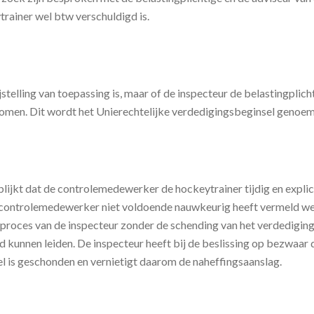
rainer wel btw verschuldigd is.
ijstelling van toepassing is, maar of de inspecteur de belastingpl
enomen. Dit wordt het Unierechtelijke verdedigingsbeginsel genoe
 blijkt dat de controlemedewerker de hockeytrainer tijdig en exp
e controlemedewerker niet voldoende nauwkeurig heeft vermeld we
sproces van de inspecteur zonder de schending van het verdedigin
ad kunnen leiden. De inspecteur heeft bij de beslissing op bezwaar
el is geschonden en vernietigt daarom de naheffingsaanslag.