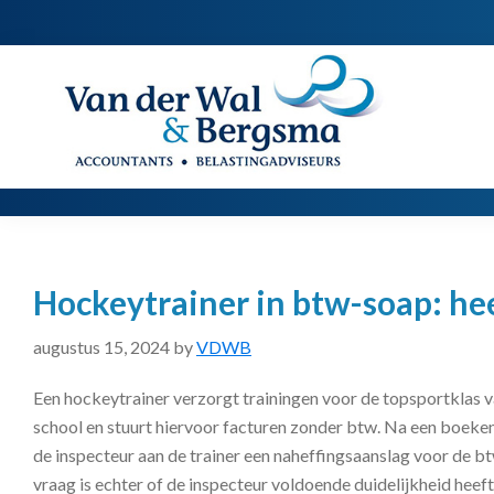
Spring
Door
Spring
naar
naar
naar
de
de
de
Van
Accountants
der
hoofdnavigatie
hoofd
voettekst
|
Wal
Belastingadviseurs
&
Bergsma
inhoud
Hockeytrainer in btw-soap: hee
augustus 15, 2024
by
VDWB
Een hockeytrainer verzorgt trainingen voor de topsportklas 
school en stuurt hiervoor facturen zonder btw. Na een boek
de inspecteur aan de trainer een naheffingsaanslag voor de b
vraag is echter of de inspecteur voldoende duidelijkheid heef