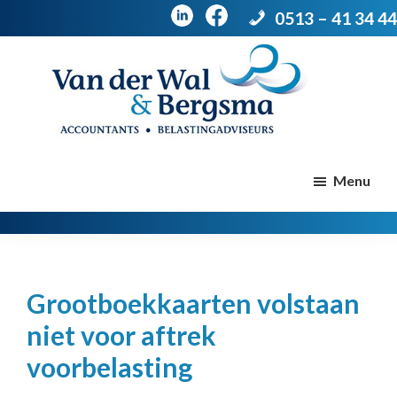
0513 – 41 34 44
Door
Spring
naar
naar
de
de
Van
Accountants
der
hoofd
voettekst
|
Menu
Wal
Belastingadviseurs
&
Bergsma
inhoud
Grootboekkaarten volstaan
niet voor aftrek
voorbelasting