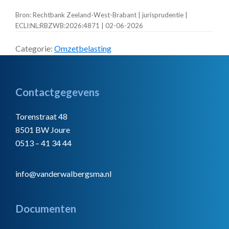
Bron: Rechtbank Zeeland-West-Brabant | jurisprudentie |
ECLI:NL:RBZWB:2026:4871 | 02-06-2026
Categorie:
Omzetbelasting
Footer
Contactgegevens
Torenstraat 48
8501 BW Joure
0513 – 41 34 44
info@vanderwalbergsma.nl
Documenten