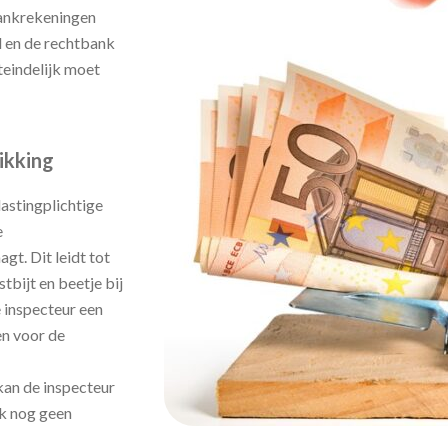
bankrekeningen
el en de rechtbank
teindelijk moet
ikking
lastingplichtige
e
gt. Dit leidt tot
tbijt en beetje bij
e inspecteur een
en voor de
 kan de inspecteur
jk nog geen