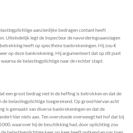
elastingplichtige aanzienlijke bedragen contant heeft
en. Uiteindelijk legt de inspecteur de navorderingsaanslagen
g betrekking heeft op specifieke bankrekeningen. Hij zou €
er op deze bankrekening. Hij argumenteert dat op dit punt
 waarna de belastingplichtige naar de rechter stapt.
t een groot bedrag niet in de heffing is betrokken en dat de
an de belastingplichtige toegerekend. Op grond hiervan acht
ing is gemaakt van diverse bankrekeningen en dat de
ndert hier niets aan. Ten overvloede overweegt het hof dat bij
.000, waarover hij de beschikking had, door oplichting zou
e belastingplichtige keer op keer heeft ontkend en pas toen