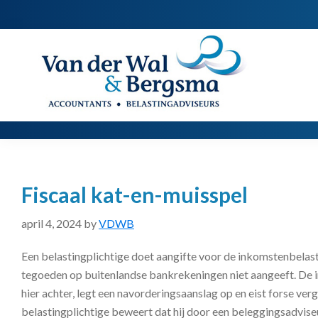
Spring
Door
Spring
naar
naar
naar
de
de
de
Van
Accountants
der
hoofdnavigatie
hoofd
voettekst
|
Wal
Belastingadviseurs
&
Bergsma
inhoud
Fiscaal kat-en-muisspel
april 4, 2024
by
VDWB
Een belastingplichtige doet aangifte voor de inkomstenbelasti
tegoeden op buitenlandse bankrekeningen niet aangeeft. De 
hier achter, legt een navorderingsaanslag op en eist forse ver
belastingplichtige beweert dat hij door een beleggingsadvis