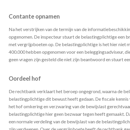
Contante opnamen
Na het verstrijken van de termijn van de informatiebeschikkin
opgenomen. De inspecteur stuurt de belastingplichtige een bri
met vergrijpboeten op. De belastingplichtige is het hier niet
400.000 hebben opgenomen voor een beleggingsadviseur, die 
geen vragen zijn gesteld die niet zijn beantwoord en stuurt e
Oordeel hof
De rechtbank verklaart het beroep ongegrond, waarna de belast
belastingplichtige dit bewust heeft gedaan. De fiscale kennis
het hof omkering en verzwaring van de bewijslast gerechtvaa
belastingplichtige hier geen bezwaar tegen heeft gemaakt. Dat
een normale verdeling van de bewijslast van de belastingplic
zijn verdwenen. Over de vergrijpboete heeft de rechtbank ge