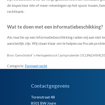
de inspecteur één of meer rekeningen op het spoor kwam, heef
rechtbank.
Wat te doen met een informatiebeschikking?
Als reactie op een informatiebeschikking raden wij aan niet 
aanzienlijk zijn. Wij staan klaar om te helpen uw fiscale probl
Bron: Gerechtshof ‘s-Hertogenbosch | jurisprudentie | ECLINLGHSH
Categorie:
Formeel recht
Footer
Contactgegevens
Torenstraat 48
8501 BW Joure