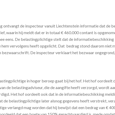
g ontvangt de inspecteur vanuit Liechtenstein informatie dat de b
ef, waarin hij meldt dat er in totaal € 460.000 contant is opgenom
 mee eens. De belastingplichtige stelt dat de informatiebeschikkin
hem vervolgens heeft opgelicht. Dat bedrag stond daarom niet me
en bezwaarschrift. De inspecteur verklaart het bezwaar ongegrond,
ingplichtige in hoger beroep gaat bij het hof. Het hof oordeelt da
 van de belastingadviseur, die de aangifte heeft verzorgd, wordt a
rdigd. Het hof oordeelt ook dat in de informatiebeschikking meld
 de belastingplichtige later alsnog gegevens heeft verstrekt, vera
htige verlangd mag worden dat hij bewijst dat een bedrag van € 400
oordeeld dat een boete van 150% gerechtvaardigd is, mede omdat d