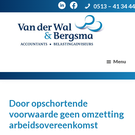
0513 – 41 34 44
Door
Spring
naar
naar
de
de
Van
Accountants
der
hoofd
voettekst
|
Menu
Wal
Belastingadviseurs
&
Bergsma
inhoud
Door opschortende
voorwaarde geen omzetting
arbeidsovereenkomst