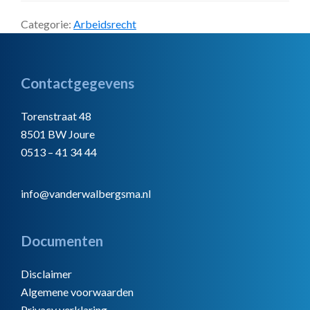
Categorie:
Arbeidsrecht
Footer
Contactgegevens
Torenstraat 48
8501 BW Joure
0513 – 41 34 44
info@vanderwalbergsma.nl
Documenten
Disclaimer
Algemene voorwaarden
Privacy verklaring