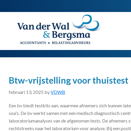
Spring
Door
Spring
naar
naar
naar
de
de
de
Van
Accountants
der
hoofdnavigatie
hoofd
voettekst
|
Wal
Belastingadviseurs
&
Bergsma
inhoud
Btw-vrijstelling voor thuistest
februari 13, 2025
by
VDWB
Een bv biedt testkits aan, waarmee afnemers zich kunnen late
soa's. De bv werkt samen met een medisch diagnostisch cent
laboratoriumanalyses van de afgenomen tests. De afnemers st
rechtstreeks naar het laboratorium voor analyse. Bij een posit