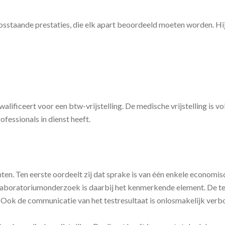
e losstaande prestaties, die elk apart beoordeeld moeten worden. Hi
walificeert voor een btw-vrijstelling. De medische vrijstelling is 
fessionals in dienst heeft.
n. Ten eerste oordeelt zij dat sprake is van één enkele economis
laboratoriumonderzoek is daarbij het kenmerkende element. De tes
. Ook de communicatie van het testresultaat is onlosmakelijk verb