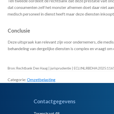
Ten tweede oordeelt de rechtbank dat deze prestatie valt ond
dat consumenten zelf het monster afnemen doet daar niet aan
medisch personeel in dienst heeft maar deze diensten inkoopt, 
Conclusie
Deze uitspraak kan relevant zijn voor ondernemers, die medi
behandeling van dergelijke diensten is complex en vraagt om
Bron: Rechtbank Den Haag | jurisprudentie | ECLI:NL:RBDHA:2025:11
Categorie:
Omzetbelasting
Footer
Contactgegevens
Torenstraat 48