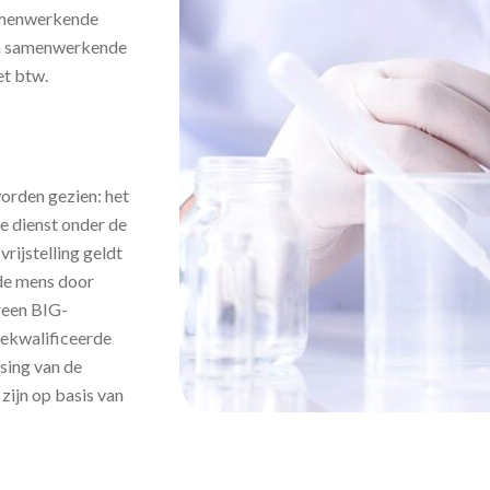
samenwerkende
een samenwerkende
et btw.
orden gezien: het
ze dienst onder de
rijstelling geldt
 de mens door
geen BIG-
gekwalificeerde
sing van de
 zijn op basis van