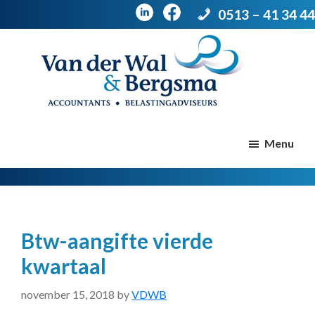
0513 – 41 34 44
Door
Spring
naar
naar
de
de
Van
Accountants
der
hoofd
voettekst
|
Menu
Wal
Belastingadviseurs
&
Bergsma
inhoud
Btw-aangifte vierde
kwartaal
november 15, 2018
by
VDWB