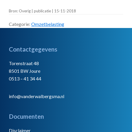
Bron: Overig | publicatie | 15-11-2018
Categorie:
Omzetbelasting
Footer
Contactgegevens
Torenstraat 48
8501 BW Joure
0513 – 41 34 44
info@vanderwalbergsma.nl
Documenten
Disclaimer