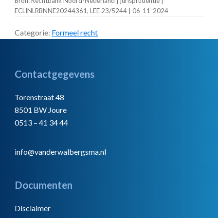
Bron: Rechtbank Noord-Nederland | jurisprudentie |
ECLINLRBNNE20244361, LEE 23/5244 | 06-11-2024
Categorie:
Formeel recht
Footer
Contactgegevens
Torenstraat 48
8501 BW Joure
0513 – 41 34 44
info@vanderwalbergsma.nl
Documenten
Disclaimer