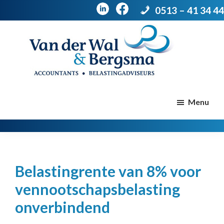
0513 – 41 34 44
Door
Spring
naar
naar
de
de
Van
Accountants
der
hoofd
voettekst
|
Menu
Wal
Belastingadviseurs
&
Bergsma
inhoud
Belastingrente van 8% voor
vennootschapsbelasting
onverbindend