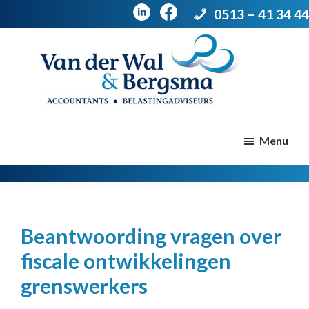
0513 – 41 34 44
Door
Spring
naar
naar
de
de
Van
Accountants
der
hoofd
voettekst
|
Menu
Wal
Belastingadviseurs
&
Bergsma
inhoud
Beantwoording vragen over
fiscale ontwikkelingen
grenswerkers