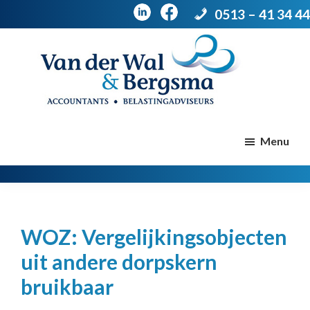
0513 – 41 34 44
Door
Spring
naar
naar
de
de
Van
Accountants
der
hoofd
voettekst
|
Menu
Wal
Belastingadviseurs
&
Bergsma
inhoud
WOZ: Vergelijkingsobjecten
uit andere dorpskern
bruikbaar