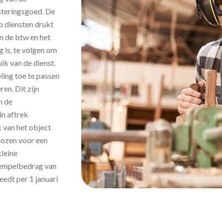
esteringsgoed. De
p diensten drukt
an de btw en het
g is, te volgen om
ik van de dienst.
ling toe te passen
en. Dit zijn
n de
in aftrek
 van het object
ekozen voor een
kleine
drempelbedrag van
eedt per 1 januari