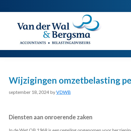
Spring
Door
Spring
naar
naar
naar
de
de
de
Van
Accountants
der
hoofdnavigatie
hoofd
voettekst
|
Wal
Belastingadviseurs
&
Bergsma
inhoud
Wijzigingen omzetbelasting pe
september 18, 2024
by
VDWB
Diensten aan onroerende zaken
In de Wet OB 1968 is een regeling opgenomen voor herzienin