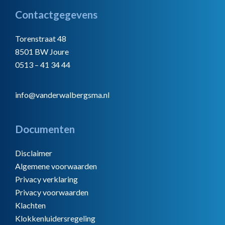
Footer
Contactgegevens
Torenstraat 48
8501 BW Joure
0513 – 41 34 44
info@vanderwalbergsma.nl
Documenten
Disclaimer
Algemene voorwaarden
Privacy verklaring
Privacy voorwaarden
Klachten
Klokkenluidersregeling