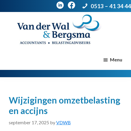
0513 – 41 34 44
Door
Spring
naar
naar
de
de
Van
Accountants
der
hoofd
voettekst
|
Menu
Wal
Belastingadviseurs
&
Bergsma
inhoud
Wijzigingen omzetbelasting
en accijns
september 17, 2025
by
VDWB