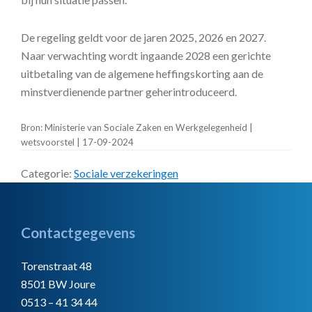
De regeling geldt voor de jaren 2025, 2026 en 2027.
Naar verwachting wordt ingaande 2028 een gerichte
uitbetaling van de algemene heffingskorting aan de
minstverdienende partner geherintroduceerd.
Bron: Ministerie van Sociale Zaken en Werkgelegenheid |
wetsvoorstel | 17-09-2024
Categorie:
Sociale verzekeringen
Footer
Contactgegevens
Torenstraat 48
8501 BW Joure
0513 – 41 34 44