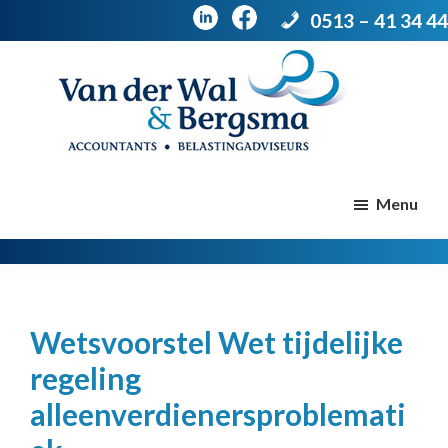
0513 – 41 34 44
Door
Spring
naar
naar
de
de
Van
Accountants
der
hoofd
voettekst
|
Menu
Wal
Belastingadviseurs
&
Bergsma
inhoud
Wetsvoorstel Wet tijdelijke
regeling
alleenverdienersproblemati