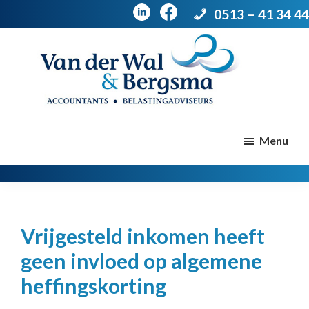
0513 – 41 34 44
Door
Spring
naar
naar
de
de
Van
Accountants
der
hoofd
voettekst
|
Menu
Wal
Belastingadviseurs
&
Bergsma
inhoud
Vrijgesteld inkomen heeft
geen invloed op algemene
heffingskorting