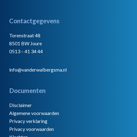
Footer
Contactgegevens
Torenstraat 48
8501 BW Joure
0513 – 41 34 44
info@vanderwalbergsma.nl
Documenten
Disclaimer
Algemene voorwaarden
Privacy verklaring
Privacy voorwaarden
Klachten