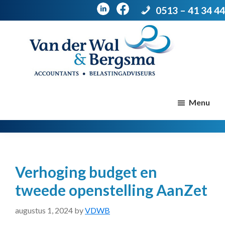
0513 – 41 34 44
Door
Spring
naar
naar
de
de
Van
Accountants
der
hoofd
voettekst
|
Menu
Wal
Belastingadviseurs
&
Bergsma
inhoud
Verhoging budget en
tweede openstelling AanZet
augustus 1, 2024
by
VDWB