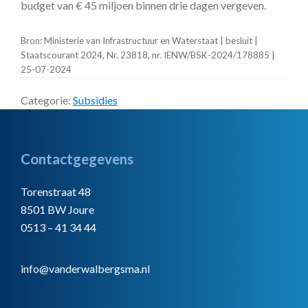
budget van € 45 miljoen binnen drie dagen vergeven.
Bron: Ministerie van Infrastructuur en Waterstaat | besluit |
Staatscourant 2024, Nr. 23818, nr. IENW/BSK-2024/178885 |
25-07-2024
Categorie:
Subsidies
Footer
Contactgegevens
Torenstraat 48
8501 BW Joure
0513 – 41 34 44
info@vanderwalbergsma.nl