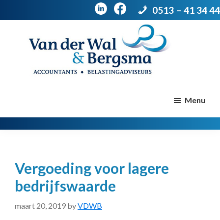
0513 – 41 34 44
Door
Spring
naar
naar
de
de
Van
Accountants
der
hoofd
voettekst
|
Menu
Wal
Belastingadviseurs
&
Bergsma
inhoud
Vergoeding voor lagere
bedrijfswaarde
maart 20, 2019
by
VDWB