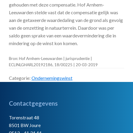
gehouden met deze compensatie. Hof Arnhem-
Leeuwarden stelde vast dat de compensatie gelijk was
aan de getaxeerde waardedaling van de grond als gevolg
van de omzetting in natuurterrein. Daardoor was per
saldo geen sprake van een waardevermindering die in
mindering op de winst kon komen.
Bron: Hof Arnhem-Leeuwarden | jurisprudentie |
ECLINLGHARL20192186, 18/00225 | 20-03-2019
Categorie:
Ondernemingswinst
Footer
Contactgegevens
Torenstraat 48
8501 BW Joure
0513 – 41 34 44