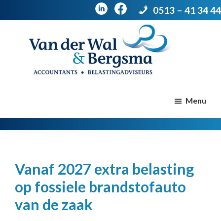
0513 – 41 34 44
Door
Spring
naar
naar
de
de
Van
Accountants
der
hoofd
voettekst
|
Menu
Wal
Belastingadviseurs
&
Bergsma
inhoud
Vanaf 2027 extra belasting
op fossiele brandstofauto
van de zaak