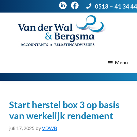
0513 – 41 34 44
Door
Spring
naar
naar
de
de
Van
Accountants
der
hoofd
voettekst
|
Menu
Wal
Belastingadviseurs
&
Bergsma
inhoud
Start herstel box 3 op basis
van werkelijk rendement
juli 17, 2025
by
VDWB