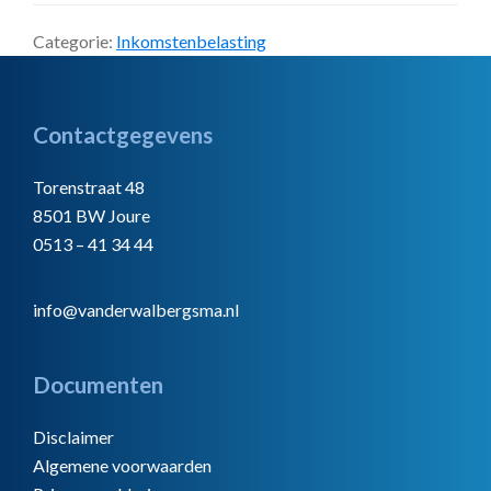
Categorie:
Inkomstenbelasting
Footer
Contactgegevens
Torenstraat 48
8501 BW Joure
0513 – 41 34 44
info@vanderwalbergsma.nl
Documenten
Disclaimer
Algemene voorwaarden