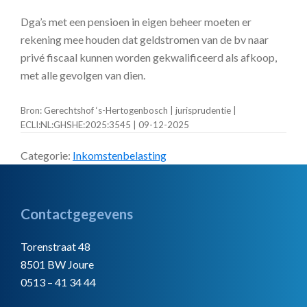
Dga’s met een pensioen in eigen beheer moeten er
rekening mee houden dat geldstromen van de bv naar
privé fiscaal kunnen worden gekwalificeerd als afkoop,
met alle gevolgen van dien.
Bron: Gerechtshof ‘s-Hertogenbosch | jurisprudentie |
ECLI:NL:GHSHE:2025:3545 | 09-12-2025
Categorie:
Inkomstenbelasting
Footer
Contactgegevens
Torenstraat 48
8501 BW Joure
0513 – 41 34 44