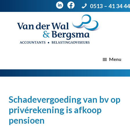
0513 – 41 34 44
Door
Spring
naar
naar
de
de
Van
Accountants
der
hoofd
voettekst
|
Menu
Wal
Belastingadviseurs
&
Bergsma
inhoud
Schadevergoeding van bv op
privérekening is afkoop
pensioen