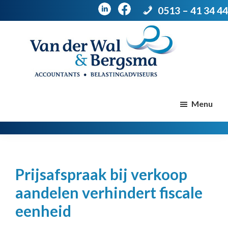
0513 – 41 34 44
Door
Spring
naar
naar
de
de
Van
Accountants
der
hoofd
voettekst
|
Menu
Wal
Belastingadviseurs
&
Bergsma
inhoud
Prijsafspraak bij verkoop
aandelen verhindert fiscale
eenheid