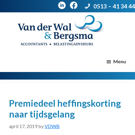
0513 – 41 34 44
Door
Spring
naar
naar
de
de
Van
Accountants
der
hoofd
voettekst
|
Menu
Wal
Belastingadviseurs
&
Bergsma
inhoud
Premiedeel heffingskorting
naar tijdsgelang
april 17, 2019
by
VDWB