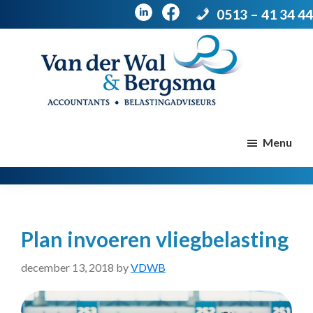
0513 – 41 34 44
Door
Spring
naar
naar
de
de
Van
Accountants
der
hoofd
voettekst
|
Menu
Wal
Belastingadviseurs
&
Bergsma
inhoud
Plan invoeren vliegbelasting
december 13, 2018
by
VDWB