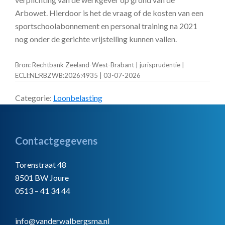
Arbowet. Hierdoor is het de vraag of de kosten van een
sportschoolabonnement en personal training na 2021
nog onder de gerichte vrijstelling kunnen vallen.
Bron: Rechtbank Zeeland-West-Brabant | jurisprudentie |
ECLI:NL:RBZWB:2026:4935 | 03-07-2026
Categorie:
Loonbelasting
Footer
Contactgegevens
Torenstraat 48
8501 BW Joure
0513 – 41 34 44
info@vanderwalbergsma.nl