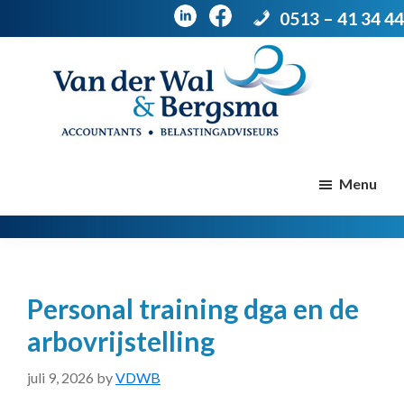
0513 – 41 34 44
Door
Spring
naar
naar
de
de
Van
Accountants
der
hoofd
voettekst
|
Menu
Wal
Belastingadviseurs
&
Bergsma
inhoud
Personal training dga en de
arbovrijstelling
juli 9, 2026
by
VDWB