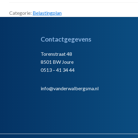
Categorie:
Belastingplan
Footer
Contactgegevens
Torenstraat 48
8501 BW Joure
0513 – 41 34 44
info@vanderwalbergsma.nl