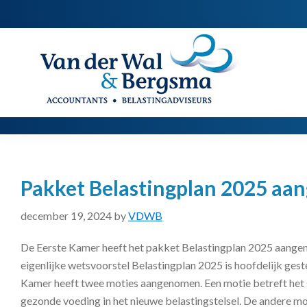
Spring
Door
Spring
naar
naar
naar
de
de
de
Van
Accountants
der
hoofdnavigatie
hoofd
voettekst
|
Wal
Belastingadviseurs
&
Bergsma
inhoud
Pakket Belastingplan 2025 a
december 19, 2024
by
VDWB
De Eerste Kamer heeft het pakket Belastingplan 2025 aange
eigenlijke wetsvoorstel Belastingplan 2025 is hoofdelijk ges
Kamer heeft twee moties aangenomen. Een motie betreft het 
gezonde voeding in het nieuwe belastingstelsel. De andere mo