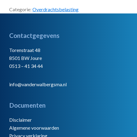
Categorie:
Overdrachtsbelasting
Footer
Contactgegevens
Torenstraat 48
8501 BW Joure
0513 – 41 34 44
info@vanderwalbergsma.nl
Documenten
Disclaimer
Algemene voorwaarden
Privacy verklaring