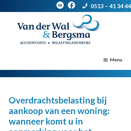
0513 – 41 34 44
Door
Spring
naar
naar
de
de
Van
Accountants
der
hoofd
voettekst
|
Menu
Wal
Belastingadviseurs
&
Bergsma
inhoud
Overdrachtsbelasting bij
aankoop van een woning:
wanneer komt u in