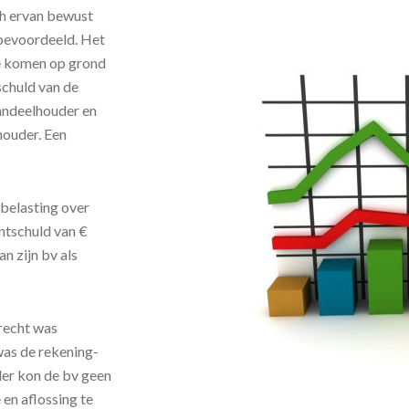
h ervan bewust
 bevoordeeld. Het
te komen op grond
schuld van de
aandeelhouder en
houder. Een
belasting over
ntschuld van €
n zijn bv als
recht was
was de rekening-
er kon de bv geen
 en aflossing te