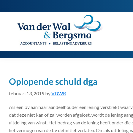
Spring
Door
Spring
naar
naar
naar
de
de
de
Van
Accountants
der
hoofdnavigatie
hoofd
voettekst
|
Wal
Belastingadviseurs
&
Bergsma
inhoud
Oplopende schuld dga
februari 13, 2019
by
VDWB
Als een bv aan haar aandeelhouder een lening verstrekt waarv
dat deze niet kan of zal worden afgelost, wordt de lening aan
uitdeling van winst. Het bedrag van de lening heeft onder di
het vermogen van de bv definitief verlaten. Om als uitdeling v