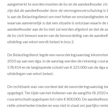
aangemerkt te worden moeten de bv en de aandeelhouder zic
zijn dat de aandeelhouder door de vermogensverschuiving is
is aan de Belastingdienst om met feiten en omstandigheden 
waarvan aannemelijk is dat een situatie is ontstaan waarin de 
aandeelhouder aan de bv niet zal worden afgelost en dat de 
de bv zich bewust waren van de bevoordeling van de aandeel
uitdeling van winst wordt belast in box 2.
De Belastingdienst legde een navorderingsaanslag inkomsten
2010 op aan een dga. In de aanslag werden de rekening-coura
578.414 en de langlopende schuld van € 225.000 van de dga aa
uitdelingen van winst belast.
De rechtbank was van oordeel dat de navorderingsaanslag te
opgelegd. Ten tijde van het indienen van de aangifte IB 2010 
courantschuld opgelopen tot ruim € 800.000. De aandeelhoud
reële zekerheden bieden en was niet in staat om jaarlijks rente