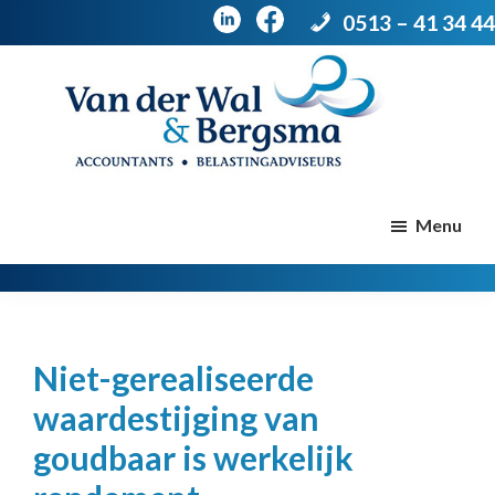
0513 – 41 34 44
Door
Spring
naar
naar
de
de
Van
Accountants
der
hoofd
voettekst
|
Menu
Wal
Belastingadviseurs
&
Bergsma
inhoud
Niet-gerealiseerde
waardestijging van
goudbaar is werkelijk