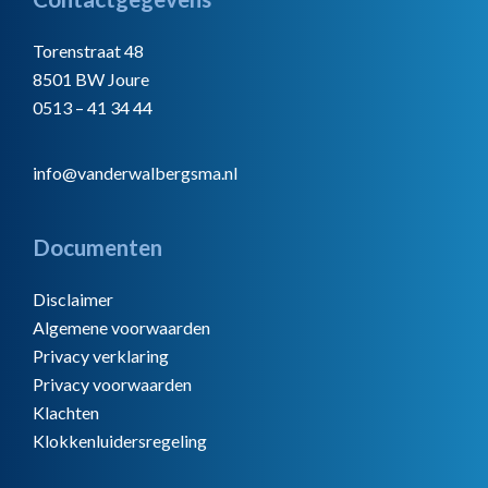
Footer
Torenstraat 48
8501 BW Joure
0513 – 41 34 44
info@vanderwalbergsma.nl
Documenten
Disclaimer
Algemene voorwaarden
Privacy verklaring
Privacy voorwaarden
Klachten
Klokkenluidersregeling