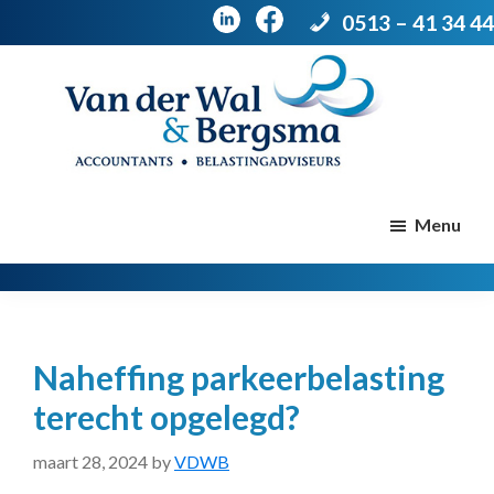
0513 – 41 34 44
Door
Spring
naar
naar
de
de
Van
Accountants
der
hoofd
voettekst
|
Menu
Wal
Belastingadviseurs
&
Bergsma
inhoud
Naheffing parkeerbelasting
terecht opgelegd?
maart 28, 2024
by
VDWB