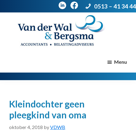
0513 – 41 34 44
Door
Spring
naar
naar
de
de
Van
Accountants
der
hoofd
voettekst
|
Menu
Wal
Belastingadviseurs
&
Bergsma
inhoud
Kleindochter geen
pleegkind van oma
oktober 4, 2018
by
VDWB