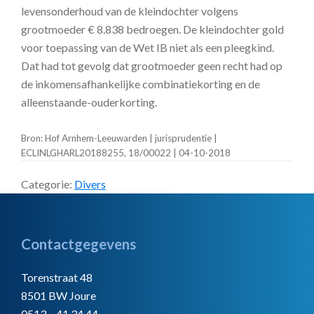
levensonderhoud van de kleindochter volgens
grootmoeder € 8.838 bedroegen. De kleindochter gold
voor toepassing van de Wet IB niet als een pleegkind.
Dat had tot gevolg dat grootmoeder geen recht had op
de inkomensafhankelijke combinatiekorting en de
alleenstaande-ouderkorting.
Bron: Hof Arnhem-Leeuwarden | jurisprudentie |
ECLINLGHARL20188255, 18/00022 | 04-10-2018
Categorie:
Divers
Footer
Contactgegevens
Torenstraat 48
8501 BW Joure
0513 – 41 34 44