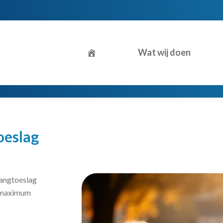
Wat wij doen
oeslag
vangtoeslag
e maximum