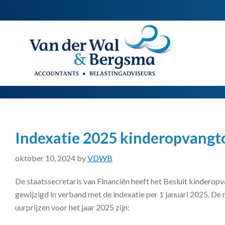
Spring
Door
Spring
naar
naar
naar
de
de
de
Van
Accountants
der
hoofdnavigatie
hoofd
voettekst
|
Wal
Belastingadviseurs
&
Bergsma
inhoud
Indexatie 2025 kinderopvangt
oktober 10, 2024
by
VDWB
De staatssecretaris van Financiën heeft het Besluit kinderop
gewijzigd in verband met de indexatie per 1 januari 2025. D
uurprijzen voor het jaar 2025 zijn: