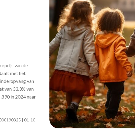
rprijs van de
aalt met het
 kinderopvang van
oet van 33,3% van
.890 in 2024 naar
4-0000190325 | 01-10-