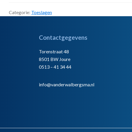
Categorie:
Toeslagen
Footer
Contactgegevens
Torenstraat 48
8501 BW Joure
0513 – 41 34 44
info@vanderwalbergsma.nl