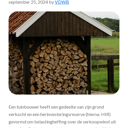
september 25, 2024
by
VDWB
Een tuinbouwer heeft een gedeelte van zijn grond
verkocht en een herinvesteringsreserve (hierna: HIR)
gevormd om belastingheffing over de verkoopwinst uit