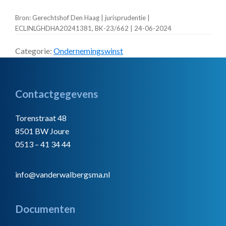
Bron: Gerechtshof Den Haag | jurisprudentie |
ECLINLGHDHA20241381, BK-23/662 | 24-06-2024
Categorie:
Ondernemingswinst
Footer
Contactgegevens
Torenstraat 48
8501 BW Joure
0513 – 41 34 44
info@vanderwalbergsma.nl
Documenten