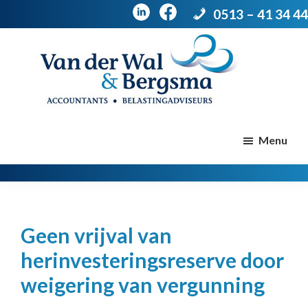
0513 – 41 34 44
Door
Spring
naar
naar
de
de
Van
Accountants
der
hoofd
voettekst
|
Menu
Wal
Belastingadviseurs
&
Bergsma
inhoud
Geen vrijval van
herinvesteringsreserve door
weigering van vergunning