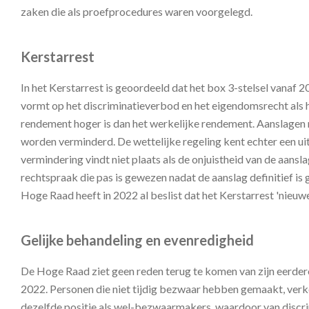
zaken die als proefprocedures waren voorgelegd.
Kerstarrest
In het Kerstarrest is geoordeeld dat het box 3-stelsel vanaf 
vormt op het discriminatieverbod en het eigendomsrecht als h
rendement hoger is dan het werkelijke rendement. Aanslagen
worden verminderd. De wettelijke regeling kent echter een ui
vermindering vindt niet plaats als de onjuistheid van de aansla
rechtspraak die pas is gewezen nadat de aanslag definitief is
Hoge Raad heeft in 2022 al beslist dat het Kerstarrest 'nieuwe 
Gelijke behandeling en evenredigheid
De Hoge Raad ziet geen reden terug te komen van zijn eerdere
2022. Personen die niet tijdig bezwaar hebben gemaakt, verke
dezelfde positie als wel-bezwaarmakers, waardoor van discr