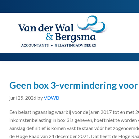
Spring
Door
Spring
naar
naar
naar
de
de
de
Van
Accountants
der
hoofdnavigatie
hoofd
voettekst
|
Wal
Belastingadviseurs
&
Bergsma
inhoud
Geen box 3-vermindering voo
juni 25, 2026
by
VDWB
Een belastingaanslag waarbij voor de jaren 2017 tot en met 2
inkomstenbelasting in box 3 is geheven, hoeft niet te worden 
aanslag definitief is komen vast te staan vóór het zogenoemd
de Hoge Raad van 24 december 2021. Dat heeft de Hoge Raad