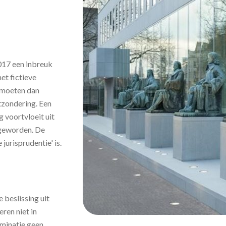
2017 een inbreuk
et fictieve
 moeten dan
tzondering. Een
g voortvloeit uit
 geworden. De
jurisprudentie' is.
 beslissing uit
ren niet in
iminatie geen