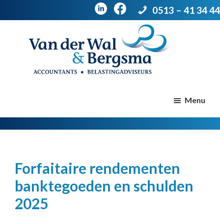
0513 – 41 34 44
Door
Spring
naar
naar
de
de
Van
Accountants
der
hoofd
voettekst
|
Menu
Wal
Belastingadviseurs
&
Bergsma
inhoud
Forfaitaire rendementen
banktegoeden en schulden
2025