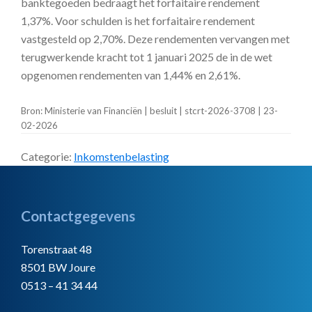
banktegoeden bedraagt het forfaitaire rendement
1,37%. Voor schulden is het forfaitaire rendement
vastgesteld op 2,70%. Deze rendementen vervangen met
terugwerkende kracht tot 1 januari 2025 de in de wet
opgenomen rendementen van 1,44% en 2,61%.
Bron: Ministerie van Financiën | besluit | stcrt-2026-3708 | 23-
02-2026
Categorie:
Inkomstenbelasting
Footer
Contactgegevens
Torenstraat 48
8501 BW Joure
0513 – 41 34 44