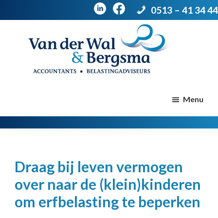
0513 – 41 34 44
Door
Spring
naar
naar
de
de
Van
Accountants
der
hoofd
voettekst
|
Menu
Wal
Belastingadviseurs
&
Bergsma
inhoud
Draag bij leven vermogen
over naar de (klein)kinderen
om erfbelasting te beperken