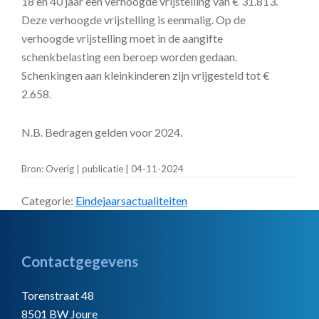
18 en 40 jaar een verhoogde vrijstelling van € 31.813.
Deze verhoogde vrijstelling is eenmalig. Op de
verhoogde vrijstelling moet in de aangifte
schenkbelasting een beroep worden gedaan.
Schenkingen aan kleinkinderen zijn vrijgesteld tot €
2.658.
N.B. Bedragen gelden voor 2024.
Bron: Overig | publicatie | 04-11-2024
Categorie:
Eindejaarsactualiteiten
Footer
Contactgegevens
Torenstraat 48
8501 BW Joure