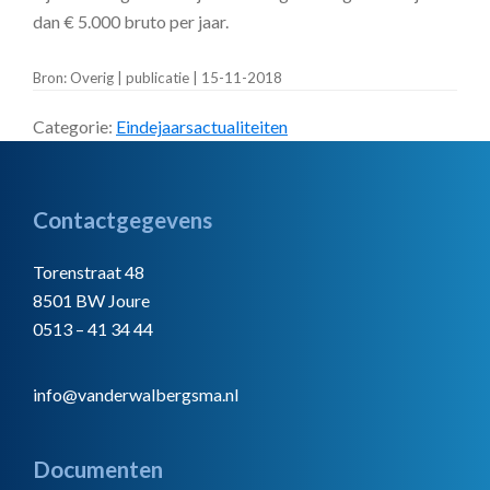
dan € 5.000 bruto per jaar.
Bron: Overig | publicatie | 15-11-2018
Categorie:
Eindejaarsactualiteiten
Footer
Contactgegevens
Torenstraat 48
8501 BW Joure
0513 – 41 34 44
info@vanderwalbergsma.nl
Documenten