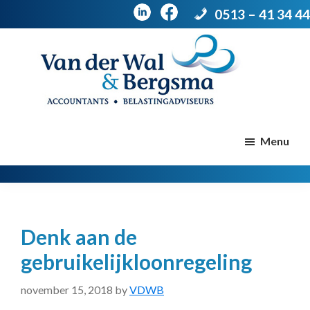
0513 – 41 34 44
Door
Spring
naar
naar
de
de
Van
Accountants
der
hoofd
voettekst
|
Menu
Wal
Belastingadviseurs
&
Bergsma
inhoud
Denk aan de
gebruikelijkloonregeling
november 15, 2018
by
VDWB