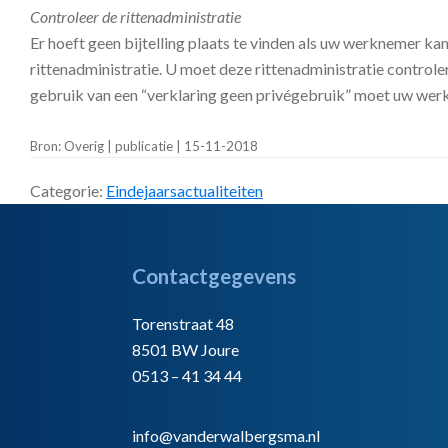
Controleer de rittenadministratie
Er hoeft geen bijtelling plaats te vinden als uw werknemer kan
rittenadministratie. U moet deze rittenadministratie controler
gebruik van een “verklaring geen privégebruik” moet uw werkn
Bron: Overig | publicatie | 15-11-2018
Categorie:
Eindejaarsactualiteiten
Footer
Contactgegevens
Torenstraat 48
8501 BW Joure
0513 – 41 34 44
info@vanderwalbergsma.nl