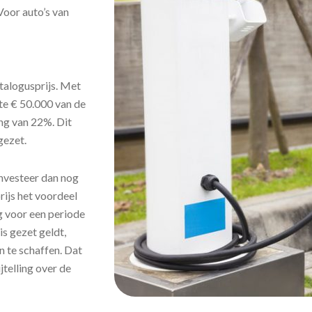
Voor auto’s van
talogusprijs. Met
ste € 50.000 van de
ing van 22%. Dit
gezet.
investeer dan nog
ijs het voordeel
ng voor een periode
s gezet geldt,
 te schaffen. Dat
jtelling over de