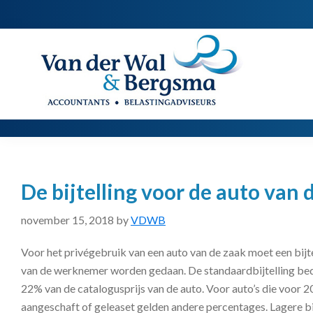
Spring
Door
Spring
naar
naar
naar
de
de
de
Van
Accountants
der
hoofdnavigatie
hoofd
voettekst
|
Wal
Belastingadviseurs
&
Bergsma
inhoud
De bijtelling voor de auto van 
november 15, 2018
by
VDWB
Voor het privégebruik van een auto van de zaak moet een bijtel
van de werknemer worden gedaan. De standaardbijtelling be
22% van de catalogusprijs van de auto. Voor auto’s die voor 2
aangeschaft of geleaset gelden andere percentages. Lagere bi