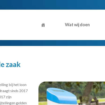
Wat wij doen
de zaak
ling bij het loon
draagt sinds 2017
017 zijn
jtellingen gelden