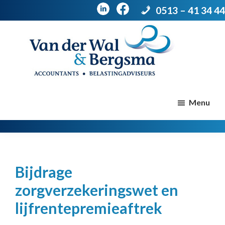
0513 – 41 34 44
Door
Spring
naar
naar
de
de
Van
Accountants
der
hoofd
voettekst
|
Menu
Wal
Belastingadviseurs
&
Bergsma
inhoud
Bijdrage
zorgverzekeringswet en
lijfrentepremieaftrek