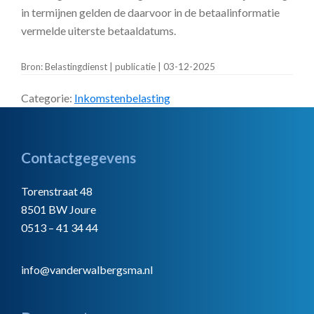
in termijnen gelden de daarvoor in de betaalinformatie
vermelde uiterste betaaldatums.
Bron: Belastingdienst | publicatie | 03-12-2025
Categorie:
Inkomstenbelasting
Footer
Contactgegevens
Torenstraat 48
8501 BW Joure
0513 – 41 34 44
info@vanderwalbergsma.nl