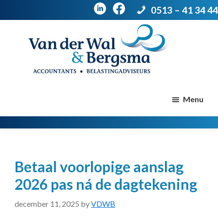
0513 – 41 34 44
Door
Spring
naar
naar
de
de
Van
Accountants
der
hoofd
voettekst
|
Menu
Wal
Belastingadviseurs
&
Bergsma
inhoud
Betaal voorlopige aanslag
2026 pas ná de dagtekening
december 11, 2025
by
VDWB