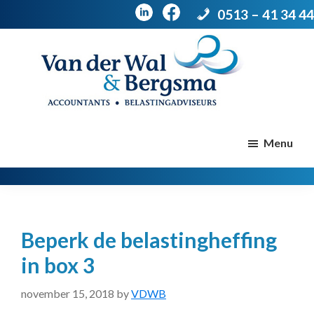
0513 – 41 34 44
Door
Spring
naar
naar
de
de
Van
Accountants
der
hoofd
voettekst
|
Menu
Wal
Belastingadviseurs
&
Bergsma
inhoud
Beperk de belastingheffing
in box 3
november 15, 2018
by
VDWB