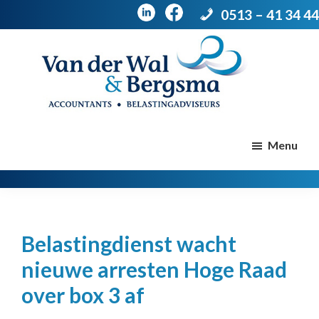
0513 – 41 34 44
Door
Spring
naar
naar
de
de
Van
Accountants
der
hoofd
voettekst
|
Menu
Wal
Belastingadviseurs
&
Bergsma
inhoud
Belastingdienst wacht
nieuwe arresten Hoge Raad
over box 3 af