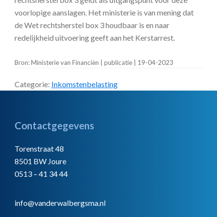
voorlopige aanslagen. Het ministerie is van mening dat
de Wet rechtsherstel box 3 houdbaar is en naar
redelijkheid uitvoering geeft aan het Kerstarrest.
Bron: Ministerie van Financiën | publicatie | 19-04-2023
Categorie:
Inkomstenbelasting
Footer
Contactgegevens
Torenstraat 48
8501 BW Joure
0513 – 41 34 44
info@vanderwalbergsma.nl