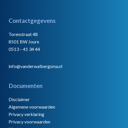
Footer
Contactgegevens
Torenstraat 48
8501 BW Joure
0513 – 41 34 44
info@vanderwalbergsma.nl
Documenten
Disclaimer
Algemene voorwaarden
Privacy verklaring
Privacy voorwaarden