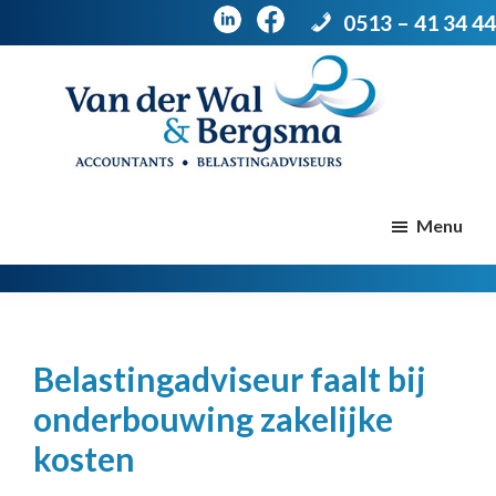
0513 – 41 34 44
Door
Spring
naar
naar
de
de
Van
Accountants
der
hoofd
voettekst
|
Menu
Wal
Belastingadviseurs
&
Bergsma
inhoud
Belastingadviseur faalt bij
onderbouwing zakelijke
kosten